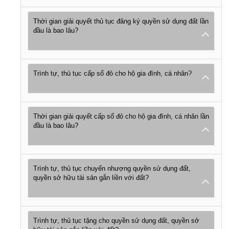
Thời gian giải quyết thủ tục đăng ký quyền sử dụng đất lần
đầu là bao lâu?
Trình tự, thủ tục cấp sổ đỏ cho hộ gia đình, cá nhân?
Thời gian giải quyết cấp sổ đỏ cho hộ gia đình, cá nhân lần
đầu là bao lâu?
Trình tự, thủ tục chuyển nhượng quyền sử dụng đất,
quyền sở hữu tài sản gắn liền với đất?
Trình tự, thủ tục tặng cho quyền sử dụng đất, quyền sở