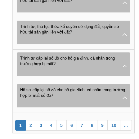
hữu tài sản gắn liền với đất?
Trình tự, thủ tục thừa kế quyền sử dụng đất, quyền sở
hữu tài sản gắn liền với đất?
Trình tự cấp lại sổ đỏ cho hộ gia đình, cá nhân trong
trường hợp bị mất?
Hồ sơ cấp lại sổ đỏ cho hộ gia đình, cá nhân trong trường
hợp bị mất sổ đỏ?
1
2
3
4
5
6
7
8
9
10
...