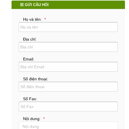
GỬI CÂU HỎI
Họ và tên:
Địa chỉ:
Email:
Số điện thoại:
Số Fax:
Nội dung: