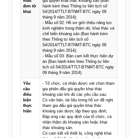
mẫu
giá quyền khai thác khoáng sản (Ban
đơn tờ
hành kèm theo Thông tư liên tịch số
khai
54/2014/TTLT-BTNMT-BTC ngày 09
tháng 9 năm 2014);
- Mẫu số 02: Hồ sơ giới thiệu năng lực
kinh nghiệm trong thăm dò, khai thác và
chế biến khoáng sản (Ban hành kèm
theo Thông tư liên tịch số
54/2014/TTLT-BTNMT-BTC ngày 09
tháng 9 năm 2014);
- Mẫu số 03: Bản cam kết thực hiện dự
án (Ban hành kèm theo Thông tư liên
tịch số 54/2014/TTLT-BTNMT-BTC ngày
09 tháng 9 năm 2014).
Yêu
- Tổ chức, cá nhân được xét chọn tham
cầu
gia phiên đấu giá quyền khai thác
điều
khoáng sản khi đủ các yêu cầu sau:
kiện
Có văn bản, tài liệu trong hồ sơ đề nghị
thực
tham gia đấu giá quyền khai thác
hiện
khoáng sản được lập theo quy định;
Đáp ứng các quy định của tổ chức, cá
nhân thăm dò khoáng sản hoặc khai
thác khoáng sản.
Có cam kết về thiết bị, công nghệ khai