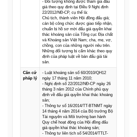
- Đối tượng không được tham gia đấu
giá theo quy định tại Điều 9 Nghị định
22/2012/NĐ-CP, cụ thể là:
Chủ tịch, thành viên Hội đồng đấu giá;
cán bộ công chức được giao tiếp nhận,
chuẩn bị hồ sơ mời đấu giá quyền khai
thác khoáng sản của Tổng cục Địa chất
và Khoáng sản Việt Nam; cha, mẹ, vợ,
chồng, con của những người nêu trên.
Những đối tượng bị cấm khác theo quy
định của pháp luật về bán đấu giá tài
sản.
Căn cứ
- Luật khoáng sản số 60/2010/QH12
pháp lý
ngày 17 tháng 11 năm 2010;
- Nghị định số 22/2012/NĐ-CP ngày 26
tháng 3 năm 2012 của Chính phủ quy
định về đấu giá quyền khai thác khoáng
sản;
- Thông tư số 16/2014/TT-BTNMT ngày
14 tháng 4 năm 2014 của Bộ trưởng Bộ
Tài nguyên và Môi trường ban hành
Quy chế hoạt động của Hội đồng đấu
giá quyền khai thác khoáng sản;
- Thông tư liên tịch số 54/2014/TTLT-