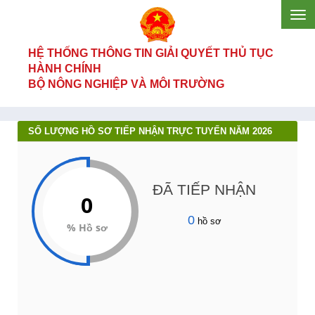
HỆ THỐNG THÔNG TIN GIẢI QUYẾT THỦ TỤC
HÀNH CHÍNH
BỘ NÔNG NGHIỆP VÀ MÔI TRƯỜNG
SỐ LƯỢNG HỒ SƠ TIẾP NHẬN TRỰC TUYẾN NĂM 2026
ĐÃ TIẾP NHẬN
0
0
hồ sơ
% Hồ sơ