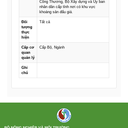
Công Thương, Bộ Xây dựng và Ủy ban
nhân dân cấp tỉnh nơi có khu vực
khoáng sản đấu giá.
Đối
Tất cả
tượng
thực
hiện
Cấp cơ
Cấp Bộ, Ngành
quan
quản lý
Ghi
chú
BỘ NÔNG NGHIỆP VÀ MÔI TRƯỜNG