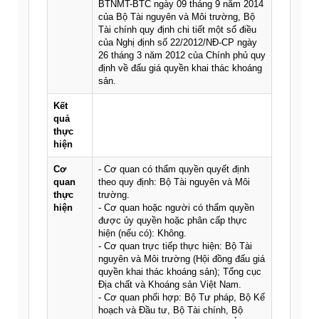
BTNMT-BTC ngày 09 tháng 9 năm 2014
của Bộ Tài nguyên và Môi trường, Bộ
Tài chính quy định chi tiết một số điều
của Nghị định số 22/2012/NĐ-CP ngày
26 tháng 3 năm 2012 của Chính phủ quy
định về đấu giá quyền khai thác khoáng
sản.
Kết
quả
thực
hiện
Cơ
- Cơ quan có thẩm quyền quyết định
quan
theo quy định: Bộ Tài nguyên và Môi
thực
trường.
hiện
- Cơ quan hoặc người có thẩm quyền
được ủy quyền hoặc phân cấp thực
hiện (nếu có): Không.
- Cơ quan trực tiếp thực hiện: Bộ Tài
nguyên và Môi trường (Hội đồng đấu giá
quyền khai thác khoáng sản); Tổng cục
Địa chất và Khoáng sản Việt Nam.
- Cơ quan phối hợp: Bộ Tư pháp, Bộ Kế
hoạch và Đầu tư, Bộ Tài chính, Bộ