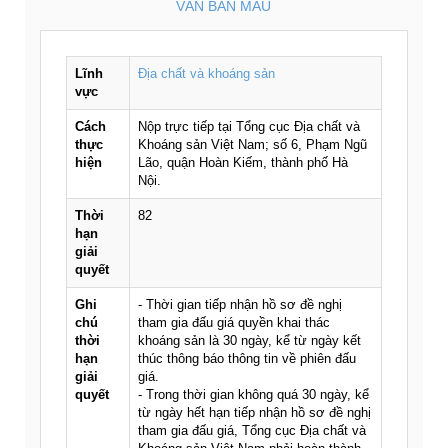
VĂN BẢN MẪU
Lĩnh
Địa chất và khoáng sản
vực
Cách
Nộp trực tiếp tại Tổng cục Địa chất và
thực
Khoáng sản Việt Nam; số 6, Phạm Ngũ
hiện
Lão, quận Hoàn Kiếm, thành phố Hà
Nội.
Thời
82
hạn
giải
quyết
Ghi
- Thời gian tiếp nhận hồ sơ đề nghị
chú
tham gia đấu giá quyền khai thác
thời
khoáng sản là 30 ngày, kể từ ngày kết
hạn
thúc thông báo thông tin về phiên đấu
giải
giá.
quyết
- Trong thời gian không quá 30 ngày, kể
từ ngày hết hạn tiếp nhận hồ sơ đề nghị
tham gia đấu giá, Tổng cục Địa chất và