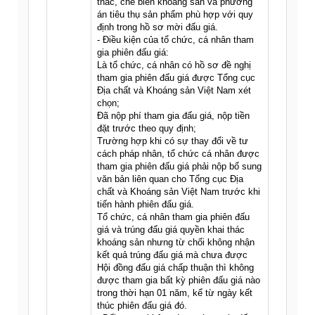
thác, chế biến khoáng sản và phương
án tiêu thụ sản phẩm phù hợp với quy
định trong hồ sơ mời đấu giá.
- Điều kiện của tổ chức, cá nhân tham
gia phiên đấu giá:
Là tổ chức, cá nhân có hồ sơ đề nghị
tham gia phiên đấu giá được Tổng cục
Địa chất và Khoáng sản Việt Nam xét
chọn;
Đã nộp phí tham gia đấu giá, nộp tiền
đặt trước theo quy định;
Trường hợp khi có sự thay đổi về tư
cách pháp nhân, tổ chức cá nhân được
tham gia phiên đấu giá phải nộp bổ sung
văn bản liên quan cho Tổng cục Địa
chất và Khoáng sản Việt Nam trước khi
tiến hành phiên đấu giá.
Tổ chức, cá nhân tham gia phiên đấu
giá và trúng đấu giá quyền khai thác
khoáng sản nhưng từ chối không nhận
kết quả trúng đấu giá mà chưa được
Hội đồng đấu giá chấp thuận thì không
được tham gia bất kỳ phiên đấu giá nào
trong thời hạn 01 năm, kể từ ngày kết
thúc phiên đấu giá đó.