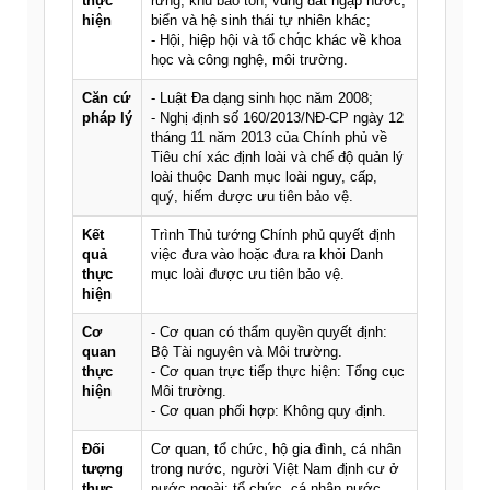
thực
rừng, khu bảo tồn, vùng đất ngập nước,
hiện
biển và hệ sinh thái tự nhiên khác;
- Hội, hiệp hội và tổ chƣ́c khác về khoa
học và công nghệ, môi trường.
Căn cứ
- Luật Đa dạng sinh học năm 2008;
pháp lý
- Nghị định số 160/2013/NĐ-CP ngày 12
tháng 11 năm 2013 của Chính phủ về
Tiêu chí xác định loài và chế độ quản lý
loài thuộc Danh mục loài nguy, cấp,
quý, hiếm được ưu tiên bảo vệ.
Kết
Trình Thủ tướng Chính phủ quyết định
quả
việc đưa vào hoặc đưa ra khỏi Danh
thực
mục loài được ưu tiên bảo vệ.
hiện
Cơ
- Cơ quan có thẩm quyền quyết định:
quan
Bộ Tài nguyên và Môi trường.
thực
- Cơ quan trực tiếp thực hiện: Tổng cục
hiện
Môi trường.
- Cơ quan phối hợp: Không quy định.
Đối
Cơ quan, tổ chức, hộ gia đình, cá nhân
tượng
trong nước, người Việt Nam định cư ở
thực
nước ngoài; tổ chức, cá nhân nước