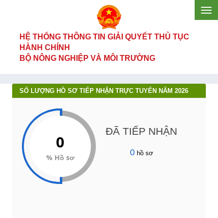
HỆ THỐNG THÔNG TIN GIẢI QUYẾT THỦ TỤC
HÀNH CHÍNH
BỘ NÔNG NGHIỆP VÀ MÔI TRƯỜNG
SỐ LƯỢNG HỒ SƠ TIẾP NHẬN TRỰC TUYẾN NĂM 2026
ĐÃ TIẾP NHẬN
0
0
hồ sơ
% Hồ sơ