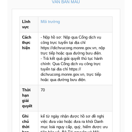
VĂN BẢN MẪU
Lĩnh
Môi trường
vực
Cách
- Nộp hồ sơ: Nộp qua Cổng dịch vụ
thực
công trực tuyến tại địa chỉ
hiện
https://dichvucong.monre.gov.vn, nộp
trực tiếp hoặc qua đường bưu điện.
- Trả kết quả giải quyết thủ tục hành
chính: Qua Cổng dịch vụ công trực
tuyến tại địa chỉ https://
dichvucong.monre.gov.vn, trực tiếp
hoặc qua đường bưu điện.
Thời
70
hạn
giải
quyết
Ghi
kể từ ngày nhận được hồ sơ đề nghị
chú
việc đưa vào hoặc đưa ra khỏi Danh
thời
mục loài nguy cấp, quý, hiếm được ưu