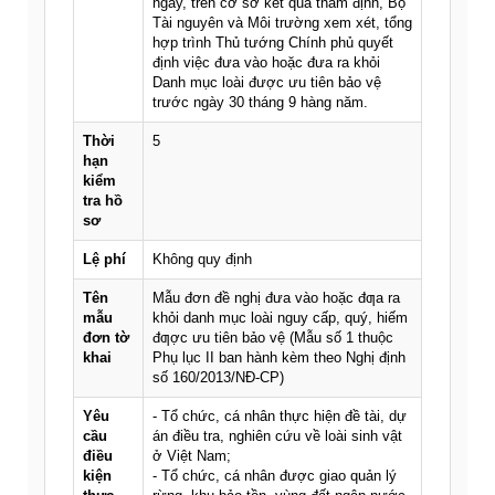
ngày, trên cơ sở kết quả thẩm định, Bộ
Tài nguyên và Môi trường xem xét, tổng
hợp trình Thủ tướng Chính phủ quyết
định việc đưa vào hoặc đưa ra khỏi
Danh mục loài được ưu tiên bảo vệ
trước ngày 30 tháng 9 hàng năm.
Thời
5
hạn
kiểm
tra hồ
sơ
Lệ phí
Không quy định
Tên
Mẫu đơn đề nghị đưa vào hoặc đƣa ra
mẫu
khỏi danh mục loài nguy cấp, quý, hiếm
đơn tờ
đƣợc ưu tiên bảo vệ (Mẫu số 1 thuộc
khai
Phụ lục II ban hành kèm theo Nghị định
số 160/2013/NĐ-CP)
Yêu
- Tổ chức, cá nhân thực hiện đề tài, dự
cầu
án điều tra, nghiên cứu về loài sinh vật
điều
ở Việt Nam;
kiện
- Tổ chức, cá nhân được giao quản lý