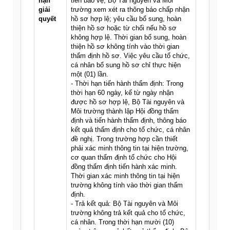
hạn
tiên bảo vệ, Bộ Tài nguyên và Môi
giải
trường xem xét ra thông báo chấp nhận
quyết
hồ sơ hợp lệ; yêu cầu bổ sung, hoàn
thiện hồ sơ hoặc từ chối nếu hồ sơ
không hợp lệ. Thời gian bổ sung, hoàn
thiện hồ sơ không tính vào thời gian
thẩm định hồ sơ. Việc yêu cầu tổ chức,
cá nhân bổ sung hồ sơ chỉ thực hiện
một (01) lần.
- Thời hạn tiến hành thẩm định: Trong
thời hạn 60 ngày, kể từ ngày nhận
được hồ sơ hợp lệ, Bộ Tài nguyên và
Môi trường thành lập Hội đồng thẩm
định và tiến hành thẩm định, thông báo
kết quả thẩm định cho tổ chức, cá nhân
đề nghị. Trong trường hợp cần thiết
phải xác minh thông tin tại hiện trường,
cơ quan thẩm định tổ chức cho Hội
đồng thẩm định tiến hành xác minh.
Thời gian xác minh thông tin tại hiện
trường không tính vào thời gian thẩm
định.
- Trả kết quả: Bộ Tài nguyên và Môi
trường không trả kết quả cho tổ chức,
cá nhân. Trong thời hạn mười (10)