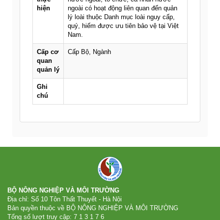
hiện
ngoài có hoạt động liên quan đến quản
lý loài thuộc Danh mục loài nguy cấp,
quý, hiếm được ưu tiên bảo vệ tại Việt
Nam.
Cấp cơ
Cấp Bộ, Ngành
quan
quản lý
Ghi
chú
BỘ NÔNG NGHIỆP VÀ MÔI TRƯỜNG
Địa chỉ: Số 10 Tôn Thất Thuyết - Hà Nội
Bản quyền thuộc về BỘ NÔNG NGHIỆP VÀ MÔI TRƯỜNG
Tổng số lượt truy cập:
7
1
3
1
7
6