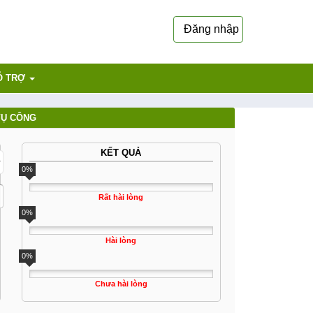
Đăng nhập
Ỗ TRỢ
VỤ CÔNG
KẾT QUẢ
0%
Rất hài lòng
0%
Hài lòng
0%
Chưa hài lòng