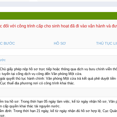
c đối với công trình cấp cho sinh hoạt đã đi vào vận hành và 
C BƯỚC
HỒ SƠ
THỦ TỤC L
nước
 Chủ giấy phép nộp hồ sơ trực tiếp hoặc thông qua dịch vụ bưu chính viễn t
ực tuyến tại cổng dịch vụ công đến Văn phòng Một cửa.
 giải quyết thủ tục hành chính: Văn phòng Một cửa trả kết quả phê duyệt tiề
Cục thuế địa phương nơi có công trình khai thác.
iểm tra hồ sơ: Trong thời hạn 05 ngày làm việc, kể từ ngày nhận hồ sơ, Văn
ền cấp quyền khai thác tài nguyên nước.
hẩm định: Trong thời hạn 21 ngày, kể từ ngày nhận đủ hồ sơ hợp lệ, Cục Quả
 sơ.