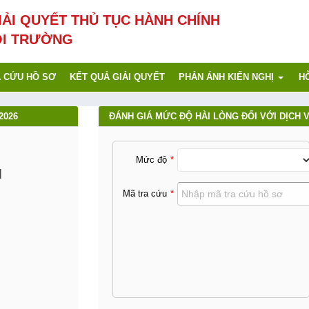
IẢI QUYẾT THỦ TỤC HÀNH CHÍNH
ÔI TRƯỜNG
 CỨU HỒ SƠ
KẾT QUẢ GIẢI QUYẾT
PHẢN ÁNH KIẾN NGHỊ
H
2026
ĐÁNH GIÁ MỨC ĐỘ HÀI LÒNG ĐỐI VỚI DỊCH 
Mức độ
N
Mã tra cứu