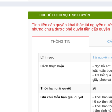
CHI TIẾT DỊCH VỤ TRỰC TUYẾN
Tính tiền cấp quyền khai thác tài nguyên nướ
nhưng chưa được phê duyệt tiền cấp quyền
THÔNG TIN
CÁ
Lĩnh vực
Tài nguyên 
Cách thực hiện
- Nộp hồ sơ:
luật hoặc tr
- Trả kết quả
giấy phép và 
Thời hạn giải quyết
26
Ghi chú thời hạn giải quyết
- Thời hạn k
hồ sơ tính ti
- Thời hạn t
thẩm định hồ