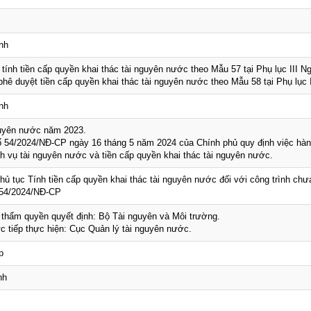
nh
 tính tiền cấp quyền khai thác tài nguyên nước theo Mẫu 57 tại Phụ lục III N
phê duyệt tiền cấp quyền khai thác tài nguyên nước theo Mẫu 58 tại Phụ lục 
nh
guyên nước năm 2023.
số 54/2024/NĐ-CP ngày 16 tháng 5 năm 2024 của Chính phủ quy định việc hàn
ch vụ tài nguyên nước và tiền cấp quyền khai thác tài nguyên nước.
hủ tục Tính tiền cấp quyền khai thác tài nguyên nước đối với công trình chư
 54/2024/NĐ-CP
 thẩm quyền quyết định: Bộ Tài nguyên và Môi trường.
̣c tiếp thực hiện: Cục Quản lý tài nguyên nước.
p
nh