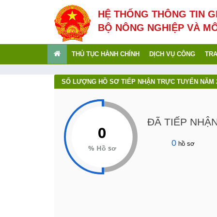
HỆ THỐNG THÔNG TIN G
BỘ NÔNG NGHIỆP VÀ M
THỦ TỤC HÀNH CHÍNH
DỊCH VỤ CÔNG
TRA
SỐ LƯỢNG HỒ SƠ TIẾP NHẬN TRỰC TUYẾN NĂM 
ĐÃ TIẾP NHẬ
0
0
hồ sơ
% Hồ sơ