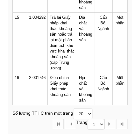
khoáng
sản
15
1.004292
Trả lại Giấy
Địa
Cấp
Một
phép khai
chất
Bộ,
phần
thác khoáng
và
Ngành
sản hoặc trả
khoáng
lại một phần
sản
diện tích khu
vực khai thác
khoáng sản
(cấp Trung
ương)
16
2.001746
Điều chỉnh
Địa
Cấp
Một
Giấy phép
chất
Bộ,
phần
khai thác
và
Ngành
khoáng sản
khoáng
sản
Số lượng TTHC trên một trang
Trang