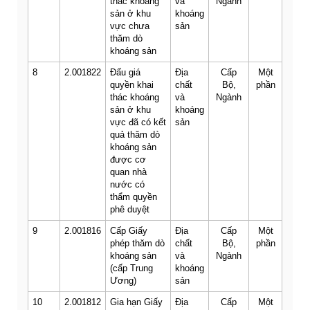
thác khoáng
và
Ngành
sản ở khu
khoáng
vực chưa
sản
thăm dò
khoáng sản
8
2.001822
Đấu giá
Địa
Cấp
Một
quyền khai
chất
Bộ,
phần
thác khoáng
và
Ngành
sản ở khu
khoáng
vực đã có kết
sản
quả thăm dò
khoáng sản
được cơ
quan nhà
nước có
thẩm quyền
phê duyệt
9
2.001816
Cấp Giấy
Địa
Cấp
Một
phép thăm dò
chất
Bộ,
phần
khoáng sản
và
Ngành
(cấp Trung
khoáng
Ương)
sản
10
2.001812
Gia hạn Giấy
Địa
Cấp
Một