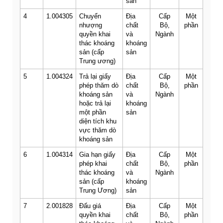
sản
4
1.004305
Chuyển
Địa
Cấp
Một
nhượng
chất
Bộ,
phần
quyền khai
và
Ngành
thác khoáng
khoáng
sản (cấp
sản
Trung ương)
5
1.004324
Trả lại giấy
Địa
Cấp
Một
phép thăm dò
chất
Bộ,
phần
khoáng sản
và
Ngành
hoặc trả lại
khoáng
một phần
sản
diện tích khu
vực thăm dò
khoáng sản
6
1.004314
Gia hạn giấy
Địa
Cấp
Một
phép khai
chất
Bộ,
phần
thác khoáng
và
Ngành
sản (cấp
khoáng
Trung Ương)
sản
7
2.001828
Đấu giá
Địa
Cấp
Một
quyền khai
chất
Bộ,
phần