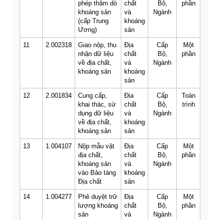
phép thăm dò
chất
Bộ,
phần
khoáng sản
và
Ngành
(cấp Trung
khoáng
Ương)
sản
11
2.002318
Giao nộp, thu
Địa
Cấp
Một
nhận dữ liệu
chất
Bộ,
phần
về địa chất,
và
Ngành
khoáng sản
khoáng
sản
12
2.001834
Cung cấp,
Địa
Cấp
Toàn
khai thác, sử
chất
Bộ,
trình
dụng dữ liệu
và
Ngành
về địa chất,
khoáng
khoáng sản
sản
13
1.004107
Nộp mẫu vật
Địa
Cấp
Một
địa chất,
chất
Bộ,
phần
khoáng sản
và
Ngành
vào Bảo tàng
khoáng
Địa chất
sản
14
1.004277
Phê duyệt trữ
Địa
Cấp
Một
lượng khoáng
chất
Bộ,
phần
sản
và
Ngành