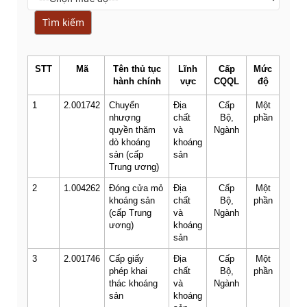
STT
Mã
Tên thủ tục
Lĩnh
Cấp
Mức
hành chính
vực
CQQL
độ
1
2.001742
Chuyển
Địa
Cấp
Một
nhượng
chất
Bộ,
phần
quyền thăm
và
Ngành
dò khoáng
khoáng
sản (cấp
sản
Trung ương)
2
1.004262
Đóng cửa mỏ
Địa
Cấp
Một
khoáng sản
chất
Bộ,
phần
(cấp Trung
và
Ngành
ương)
khoáng
sản
3
2.001746
Cấp giấy
Địa
Cấp
Một
phép khai
chất
Bộ,
phần
thác khoáng
và
Ngành
sản
khoáng