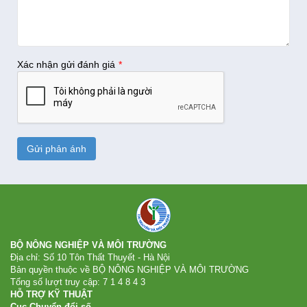
Xác nhận gửi đánh giá
Gửi phản ánh
BỘ NÔNG NGHIỆP VÀ MÔI TRƯỜNG
Địa chỉ: Số 10 Tôn Thất Thuyết - Hà Nội
Bản quyền thuộc về BỘ NÔNG NGHIỆP VÀ MÔI TRƯỜNG
Tổng số lượt truy cập:
7
1
4
8
4
3
HỖ TRỢ KỸ THUẬT
Cục Chuyển đổi số